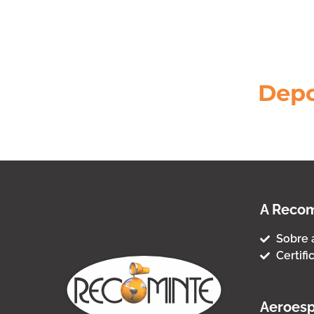
Depo
A Recom
Sobre 
Certifi
Termo de 
Aeroesp