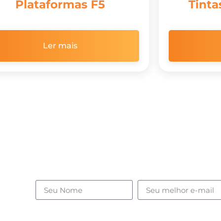
Plataformas F5
Tinta
Ler mais
ades,
.