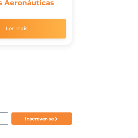
s Aeronáuticas
Ler mais
Inscrever-se