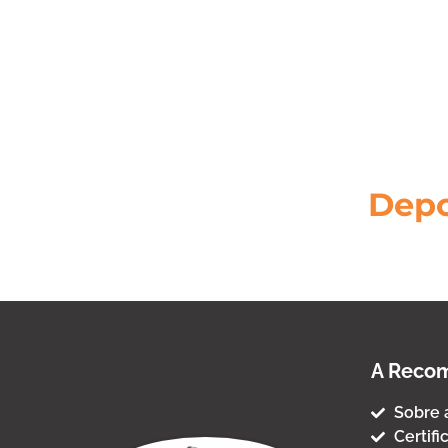
Inscreva-se em nossa lista de emails para receber novid
tais como o lançamento de um novo produto ou serviço
Depo
A Recom
Sobre 
Certifi