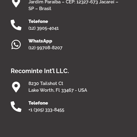
Jardim Paraíba – CEP: 12327-673 Jacareí –
SP – Brasil
Telefone
(12) 3905-4041
WhatsApp
(12) 99708-8207
Recominte Int’l LLC.
8230 Tailshot Ct
Lake Worth, Fl 33467 - USA
Telefone
+1 (305) 333-8455