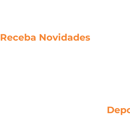
Receba Novidades
Inscreva-se em nossa lista de emails para receber novid
tais como o lançamento de um novo produto ou serviço
Depo