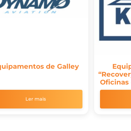
quipamentos de Galley
Equi
“Recover
Oficinas
Ler mais