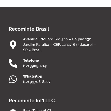
Recominte Brasil
Avenida Edouard Six, 540 – Galpão 13b
Jardim Paraíba – CEP: 12327-673 Jacareí –
SP – Brasil
Telefone
(12) 3905-4041
WhatsApp
(12) 99708-8207
Recominte Int’l LLC.
8230 Tailshot Ct