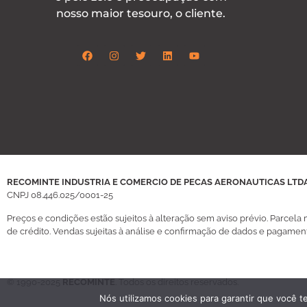
nosso maior tesouro, o cliente.
RECOMINTE INDUSTRIA E COMERCIO DE PECAS AERONAUTICAS LTD
CNPJ
08.446.025/0001-25
Preços e condições estão sujeitos à alteração sem aviso prévio. Parcel
de crédito. Vendas sujeitas à análise e confirmação de dados e pagamen
© 1990-2025
RECOMINTE
. Todos os direitos reservados.
Nós utilizamos cookies para garantir que você t