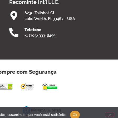
Recominte Int’l LLC.
8230 Tailshot Ct
Lake Worth, Fl 33467 - USA
Telefone
+1 (305) 333-8455
ompre com Segurança
site, assumimos que você está satisfeito.
Ok