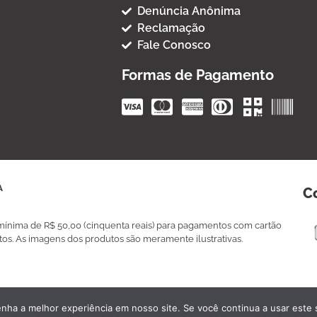
Denúncia Anônima
Reclamação
Fale Conosco
Formas de Pagamento
A
C
a mínima de R$ 50,00 (cinquenta reais) para pagamentos com cartão
tos. As imagens dos produtos são meramente ilustrativas.
enha a melhor experiência em nosso site. Se você continua a usar este 