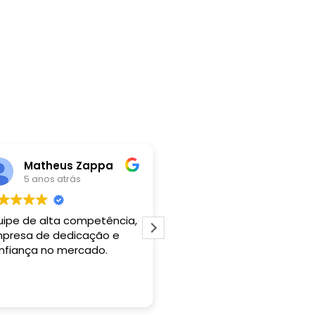
Matheus Zappa
Uelder Martins
5 anos atrás
5 anos atrás
uipe de alta competência,
Boa
presa de dedicação e
nfiança no mercado.