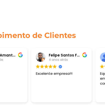
imento de Clientes
Luciane Amantea
Felipe Santos Ferreira
rás
4 anos atrás
Excelente empresa!!!
Eq
em
co